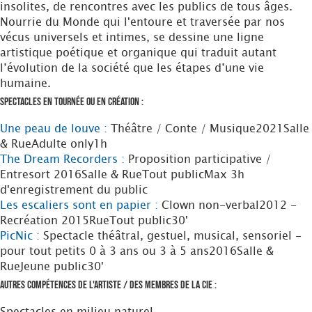
insolites, de rencontres avec les publics de tous âges.
Nourrie du Monde qui l'entoure et traversée par nos
vécus universels et intimes, se dessine une ligne
artistique poétique et organique qui traduit autant
l’évolution de la société que les étapes d’une vie
humaine.
Spectacles en tournée ou en création :
Une peau de louve :
Théâtre / Conte / Musique
2021
Salle
& Rue
Adulte only
1h
The Dream Recorders :
Proposition participative /
Entresort
2016
Salle & Rue
Tout public
Max 3h
d'enregistrement du public
Les escaliers sont en papier :
Clown non-verbal
2012 -
Recréation 2015
Rue
Tout public
30'
PicNic :
Spectacle théâtral, gestuel, musical, sensoriel -
pour tout petits 0 à 3 ans ou 3 à 5 ans
2016
Salle &
Rue
Jeune public
30'
Autres compétences de l'artiste / des membres de la Cie :
Spectacles en milieu naturel