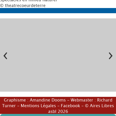
© theatrecoeurdeterre
‹
›
Graphisme :
Amandine Dooms
- Webmaster :
Richard
Turner
-
Mentions Légales
-
Facebook
- © Aires Libres
asbl 2026
© Charlotte Thibaut
© theatrecoeurdeterre