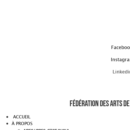
Aller
au
contenu
Faceboo
Instagr
Linkedi
Fédération des arts de 
ACCUEIL
À PROPOS