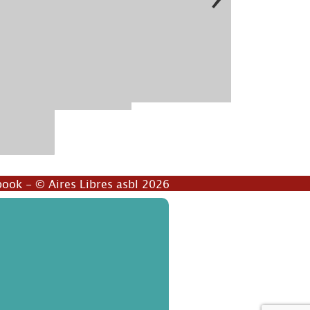
book
- © Aires Libres asbl 2026