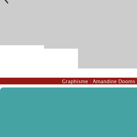
rk Poétik
© Rozenn Quéré
© Park Poétik
Graphisme :
Amandine Dooms