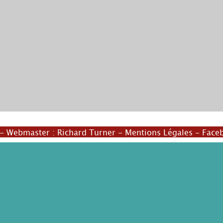
© Rozenn Quéré
- Webmaster :
Richard Turner
-
Mentions Légales
-
Face
© Rozenn Quéré