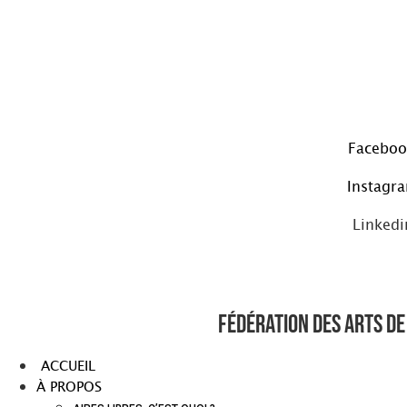
Aller
au
contenu
Faceboo
Instagr
Linkedi
Fédération des arts de 
ACCUEIL
À PROPOS