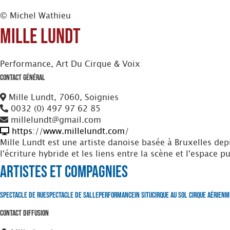
© Michel Wathieu
Mille Lundt
Performance, Art Du Cirque & Voix
Contact Général
Mille Lundt, 7060, Soignies
0032 (0) 497 97 62 85
millelundt@gmail.com
https://www.millelundt.com/
Mille Lundt est une artiste danoise basée à Bruxelles depu
l'écriture hybride et les liens entre la scène et l'espace pu
Artistes et Compagnies
Spectacle de Rue
Spectacle de Salle
Performance
In situ
Cirque au Sol
Cirque Aérien
M
Contact Diffusion