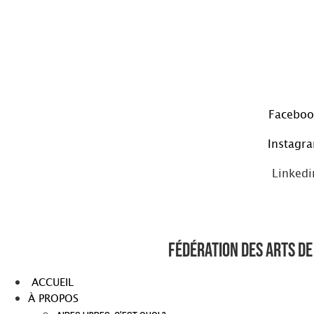
Aller
au
contenu
Faceboo
Instagr
Linkedi
Fédération des arts de 
ACCUEIL
À PROPOS