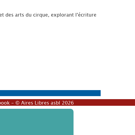
et des arts du cirque, explorant l'écriture
book
- © Aires Libres asbl 2026