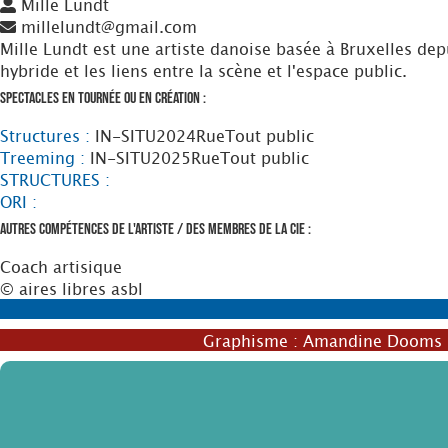
Mille Lundt
millelundt@gmail.com
Mille Lundt est une artiste danoise basée à Bruxelles depu
hybride et les liens entre la scène et l'espace public.
Spectacles en tournée ou en création :
Structures :
IN-SITU
2024
Rue
Tout public
Treeming :
IN-SITU
2025
Rue
Tout public
STRUCTURES :
ORI :
Autres compétences de l'artiste / des membres de la Cie :
Coach artisique
© aires libres asbl
Graphisme :
Amandine Dooms