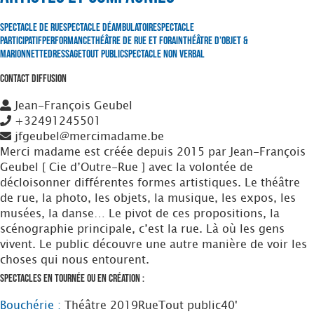
Spectacle de Rue
Spectacle Déambulatoire
Spectacle
Participatif
Performance
Théâtre de Rue et Forain
Théâtre d’Objet &
Marionnette
Dressage
Tout Public
Spectacle non verbal
Contact Diffusion
Jean-François Geubel
+32491245501
jfgeubel@mercimadame.be
Merci madame est créée depuis 2015 par Jean-François
Geubel [ Cie d’Outre-Rue ] avec la volontée de
décloisonner différentes formes artistiques. Le théâtre
de rue, la photo, les objets, la musique, les expos, les
musées, la danse… Le pivot de ces propositions, la
scénographie principale, c’est la rue. Là où les gens
vivent. Le public découvre une autre manière de voir les
choses qui nous entourent.
Spectacles en tournée ou en création :
Bouchérie :
Théâtre
2019
Rue
Tout public
40'