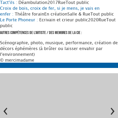
Tact'ils :
Déambulation
2017
Rue
Tout public
Croix de bois, croix de fer, si je mens, je vais en
enfer :
Théâtre forain
En création
Salle & Rue
Tout public
Le Porte Phoneur :
Ecrivain et crieur public
2020
Rue
Tout
public
Autres compétences de l'artiste / des membres de la Cie :
Scénographie, photo, musique, performance, création de
décors éphémères (à brûler ou laisser envahir par
l'environnement)
© mercimadame
‹
›