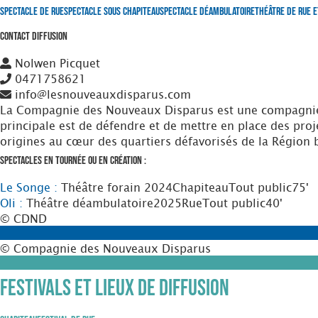
Spectacle de Rue
Spectacle sous Chapiteau
Spectacle Déambulatoire
Théâtre de Rue e
Contact Diffusion
Nolwen Picquet
0471758621
info@lesnouveauxdisparus.com
La Compagnie des Nouveaux Disparus est une compagnie de
principale est de défendre et de mettre en place des proj
origines au cœur des quartiers défavorisés de la Région 
Spectacles en tournée ou en création :
Le Songe :
Théâtre forain
2024
Chapiteau
Tout public
75'
Oli :
Théâtre déambulatoire
2025
Rue
Tout public
40'
© CDND
© Compagnie des Nouveaux Disparus
Festivals et Lieux de diffusion