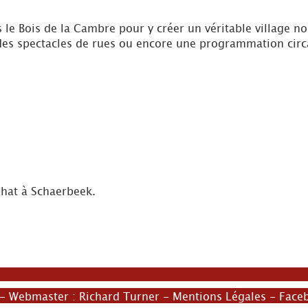
 le Bois de la Cambre pour y créer un véritable village 
 des spectacles de rues ou encore une programmation circ
phat à Schaerbeek.
- Webmaster :
Richard Turner
-
Mentions Légales
-
Face