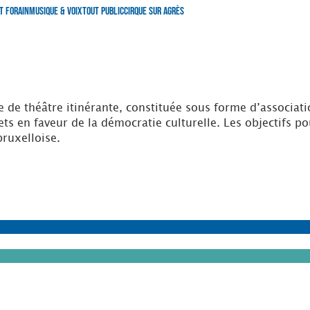
t Forain
Musique & Voix
Tout Public
Cirque sur Agrès
 théâtre itinérante, constituée sous forme d’association
ets en faveur de la démocratie culturelle. Les objectifs p
bruxelloise.