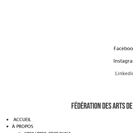
Aller
au
contenu
Faceboo
Instagr
Linkedi
Fédération des arts de 
ACCUEIL
À PROPOS