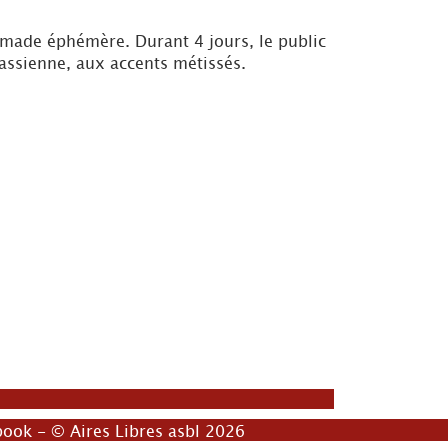
nomade éphémère. Durant 4 jours, le public
assienne, aux accents métissés.
book
- © Aires Libres asbl 2026