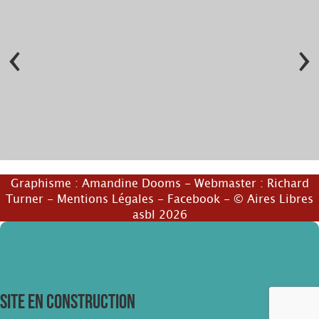
‹
›
© Valentine Jamis
© Valentine Jamis
Graphisme :
Amandine Dooms
- Webmaster :
Richard
Turner
-
Mentions Légales
-
Facebook
- © Aires Libres
asbl 2026
SITE EN CONSTRUCTION