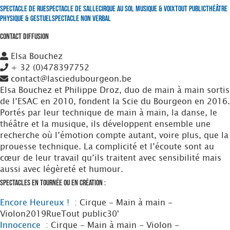
Spectacle de Rue
Spectacle de Salle
Cirque au Sol
Musique & Voix
Tout Public
Théâtre
Physique & Gestuel
Spectacle non verbal
Contact Diffusion
Elsa Bouchez
+ 32 (0)478397752
contact@lasciedubourgeon.be
Elsa Bouchez et Philippe Droz, duo de main à main sortis
de l’ESAC en 2010, fondent la Scie du Bourgeon en 2016.
Portés par leur technique de main à main, la danse, le
théâtre et la musique, ils développent ensemble une
recherche où l’émotion compte autant, voire plus, que la
prouesse technique. La complicité et l’écoute sont au
cœur de leur travail qu’ils traitent avec sensibilité mais
aussi avec légèreté et humour.
Spectacles en tournée ou en création :
Encore Heureux ! :
Cirque - Main à main -
Violon
2019
Rue
Tout public
30'
Innocence :
Cirque - Main à main - Violon -