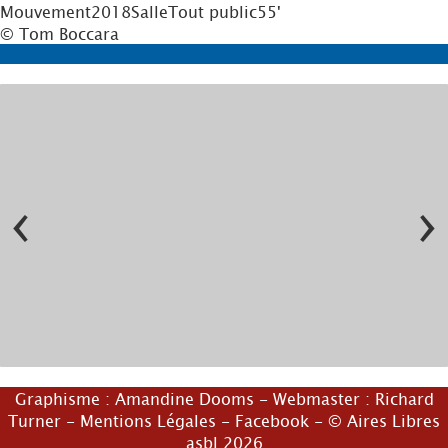
Mouvement
2018
Salle
Tout public
55'
© Tom Boccara
‹
›
© Serge Gutwirth
Graphisme :
Amandine Dooms
- Webmaster :
Richard
Turner
-
Mentions Légales
-
Facebook
- © Aires Libres
asbl 2026