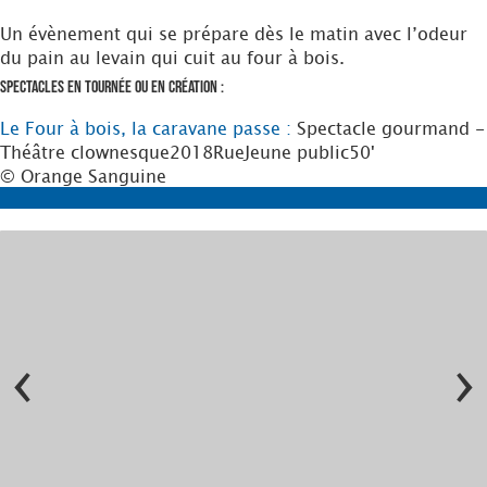
Un évènement qui se prépare dès le matin avec l’odeur
du pain au levain qui cuit au four à bois.
Spectacles en tournée ou en création :
Le Four à bois, la caravane passe :
Spectacle gourmand -
Théâtre clownesque
2018
Rue
Jeune public
50'
© Orange Sanguine
‹
›
cine