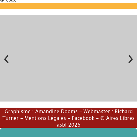
‹
›
Graphisme :
Amandine Dooms
- Webmaster :
Richard
Turner
-
Mentions Légales
-
Facebook
- © Aires Libres
© esac
asbl 2026
© esac