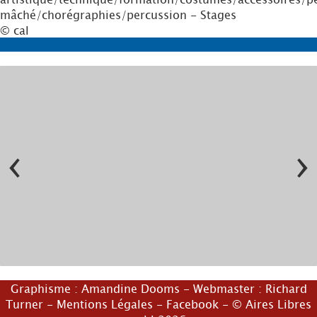
mâché/chorégraphies/percussion - Stages
© cal
‹
›
© compagniedelasonnette
Graphisme :
Amandine Dooms
- Webmaster :
Richard
© compagniedelasonnette
Turner
-
Mentions Légales
-
Facebook
- © Aires Libres