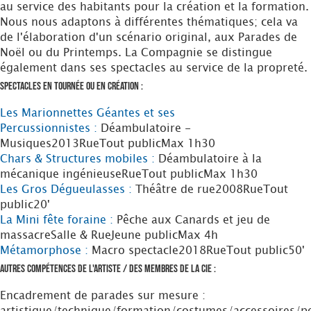
au service des habitants pour la création et la formation.
Nous nous adaptons à différentes thématiques; cela va
de l'élaboration d'un scénario original, aux Parades de
Noël ou du Printemps. La Compagnie se distingue
également dans ses spectacles au service de la propreté.
Spectacles en tournée ou en création :
Les Marionnettes Géantes et ses
Percussionnistes :
Déambulatoire -
Musiques
2013
Rue
Tout public
Max 1h30
Chars & Structures mobiles :
Déambulatoire à la
mécanique ingénieuse
Rue
Tout public
Max 1h30
Les Gros Dégueulasses :
Théâtre de rue
2008
Rue
Tout
public
20'
La Mini fête foraine :
Pêche aux Canards et jeu de
massacre
Salle & Rue
Jeune public
Max 4h
Métamorphose :
Macro spectacle
2018
Rue
Tout public
50'
Autres compétences de l'artiste / des membres de la Cie :
Encadrement de parades sur mesure :
artistique/technique/formation/costumes/accessoires/p