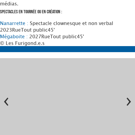
médias.
Spectacles en tournée ou en création :
Nanarrette :
Spectacle clownesque et non verbal
2023
Rue
Tout public
45'
Mégaboite :
2027
Rue
Tout public
45'
© Les Furigond.e.s
‹
›