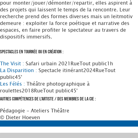
pour monter/jouer/démonter/repartir, elles aspirent à
des projets qui laissent le temps de la rencontre. Leur
recherche prend des formes diverses mais un leitmotiv
demeure : exploiter la force poétique et narrative des
espaces, en faire profiter le spectateur au travers de
dispositifs immersifs.
Spectacles en tournée ou en création :
The Visit :
Safari urbain
2021
Rue
Tout public
1h
La Disparition :
Spectacle itinérant
2024
Rue
Tout
public
45'
Les Félés :
Théâtre photographique à
roulettes
2018
Rue
Tout public
45'
Autres compétences de l'artiste / des membres de la Cie :
Pédagogie - Ateliers Théâtre
© Dieter Hoeven