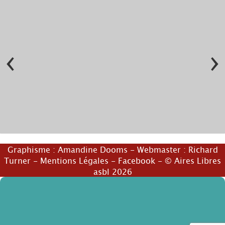
‹
›
© Dieter Hoeven
© Dieter Hoeven
Graphisme :
Amandine Dooms
- Webmaster :
Richard
Turner
-
Mentions Légales
-
Facebook
- © Aires Libres
asbl 2026