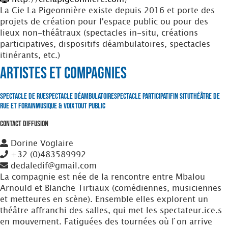
La Cie La Pigeonnière existe depuis 2016 et porte des
projets de création pour l'espace public ou pour des
lieux non-théâtraux (spectacles in-situ, créations
participatives, dispositifs déambulatoires, spectacles
itinérants, etc.)
Artistes et Compagnies
Spectacle de Rue
Spectacle Déambulatoire
Spectacle Participatif
In situ
Théâtre de
Rue et Forain
Musique & Voix
Tout Public
Contact Diffusion
Dorine Voglaire
+32 (0)483589992
dedaledif@gmail.com
La compagnie est née de la rencontre entre Mbalou
Arnould et Blanche Tirtiaux (comédiennes, musiciennes
et metteures en scène). Ensemble elles explorent un
théâtre affranchi des salles, qui met les spectateur.ice.s
en mouvement. Fatiguées des tournées où l ́on arrive