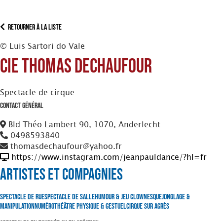
Retourner à la liste
© Luis Sartori do Vale
Cie Thomas Dechaufour
Spectacle de cirque
Contact Général
Bld Théo Lambert 90, 1070, Anderlecht
0498593840
thomasdechaufour@yahoo.fr
https://www.instagram.com/jeanpauldance/?hl=fr
Artistes et Compagnies
Spectacle de Rue
Spectacle de Salle
Humour & Jeu clownesque
Jonglage &
Manipulation
Numéro
Théâtre Physique & Gestuel
Cirque sur Agrès