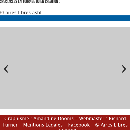
Spectacles en tournée ou en création :
© aires libres asbl
‹
›
Graphisme :
Amandine Dooms
- Webmaster :
Richard
Turner
-
Mentions Légales
-
Facebook
- © Aires Libres