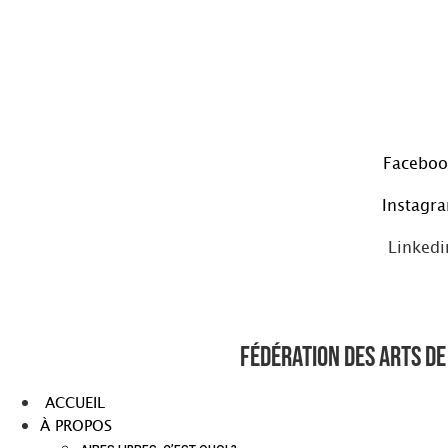
Aller
au
contenu
Faceboo
Instagr
Linkedi
Fédération des arts de 
ACCUEIL
À PROPOS