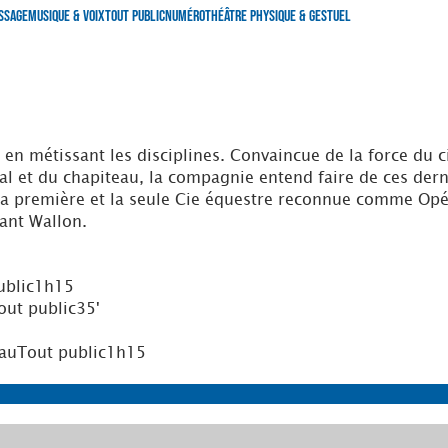
ssage
Musique & Voix
Tout Public
Numéro
Théâtre Physique & Gestuel
en métissant les disciplines. Convaincue de la force du c
et du chapiteau, la compagnie entend faire de ces dernie
t la première et la seule Cie équestre reconnue comme Op
ant Wallon.
ublic
1h15
out public
35'
au
Tout public
1h15