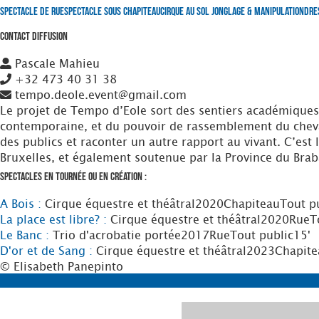
Spectacle de Rue
Spectacle sous Chapiteau
Cirque au Sol
Jonglage & Manipulation
Dre
Contact Diffusion
Pascale Mahieu
+32 473 40 31 38
tempo.deole.event@gmail.com
Le projet de Tempo d’Eole sort des sentiers académiques 
contemporaine, et du pouvoir de rassemblement du cheval 
des publics et raconter un autre rapport au vivant. C’es
Bruxelles, et également soutenue par la Province du Brab
Spectacles en tournée ou en création :
A Bois :
Cirque équestre et théâtral
2020
Chapiteau
Tout p
La place est libre? :
Cirque équestre et théâtral
2020
Rue
T
Le Banc :
Trio d'acrobatie portée
2017
Rue
Tout public
15'
D'or et de Sang :
Cirque équestre et théâtral
2023
Chapite
© Elisabeth Panepinto