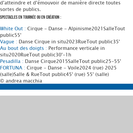
d’atteindre et d’émouvoir de manière directe toutes
sortes de publics.
Spectacles en tournée ou en création :
White Out :
Cirque - Danse - Alpinisme
2021
Salle
Tout
public
55'
Vague :
Danse Cirque in situ
2023
Rue
Tout public
35'
Au bout des doigts :
Performance verticale in
situ
2020
Rue
Tout public
30'-1h
Pesadilla :
Danse Cirque
2015
Salle
Tout public
25-55'
FORTUNA :
Cirque - Danse - Voile
2024 (rue) 2025
(salle)
Salle & Rue
Tout public
45' (rue) 55' (salle)
© andrea macchia