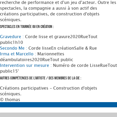
recherche de performance et d’un jeu d’acteur. Outre les
spectacles, la compagnie a aussi à son actif des
créations participatives, de construction d'objets
scéniques.
Spectacles en tournée ou en création :
Gravedure :
Corde lisse et gravure
2020
Rue
Tout
public
1h10
Secondo Me :
Corde lisse
En création
Salle & Rue
Irma et Marcello :
Marionnettes
déambulatoires
2020
Rue
Tout public
Intervention sur mesure :
Numéro de corde Lisse
Rue
Tout
public
15'
Autres compétences de l'artiste / des membres de la Cie :
Créations participatives - Construction d'objets
scéniques.
© thomas