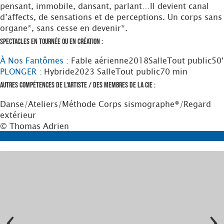
pensant, immobile, dansant, parlant…Il devient canal
d’affects, de sensations et de perceptions. Un corps sans
organe*, sans cesse en devenir*.
Spectacles en tournée ou en création :
À Nos Fantômes :
Fable aérienne
2018
Salle
Tout public
50'
PLONGER :
Hybride
2023
Salle
Tout public
70 min
Autres compétences de l'artiste / des membres de la Cie :
Danse/Ateliers/Méthode Corps sismographe®/Regard
extérieur
© Thomas Adrien
‹
›