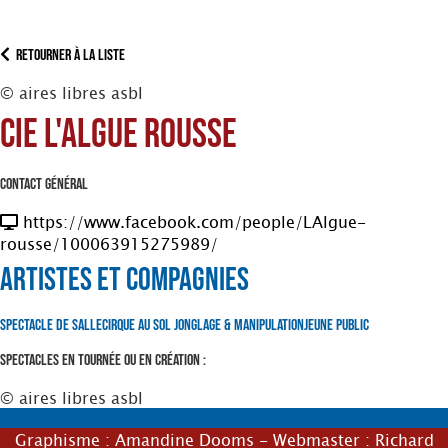
Retourner à la liste
© aires libres asbl
Cie L'Algue rousse
Contact Général
https://www.facebook.com/people/LAlgue-
rousse/100063915275989/
Artistes et Compagnies
Spectacle de Salle
Cirque au Sol
Jonglage & Manipulation
Jeune Public
Spectacles en tournée ou en création :
© aires libres asbl
Graphisme :
Amandine Dooms
- Webmaster :
Richard