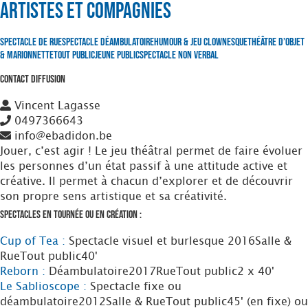
Artistes et Compagnies
Spectacle de Rue
Spectacle Déambulatoire
Humour & Jeu clownesque
Théâtre d’Objet
& Marionnette
Tout Public
Jeune Public
Spectacle non verbal
Contact Diffusion
Vincent Lagasse
0497366643
info@ebadidon.be
Jouer, c’est agir ! Le jeu théâtral permet de faire évoluer
les personnes d’un état passif à une attitude active et
créative. Il permet à chacun d’explorer et de découvrir
son propre sens artistique et sa créativité.
Spectacles en tournée ou en création :
Cup of Tea :
Spectacle visuel et burlesque
2016
Salle &
Rue
Tout public
40'
Reborn :
Déambulatoire
2017
Rue
Tout public
2 x 40'
Le Sablioscope :
Spectacle fixe ou
déambulatoire
2012
Salle & Rue
Tout public
45' (en fixe) ou