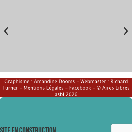
‹
›
Graphisme :
Amandine Dooms
- Webmaster :
Richard
© eliseboual
Turner
-
Mentions Légales
-
Facebook
- © Aires Libres
asbl 2026
SITE EN CONSTRUCTION