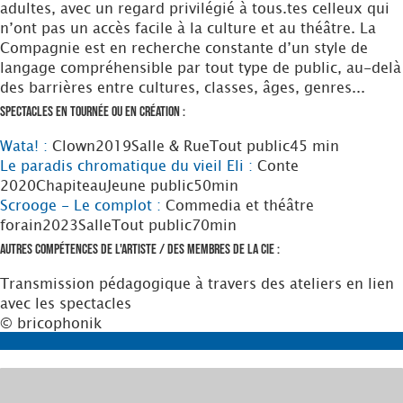
adultes, avec un regard privilégié à tous.tes celleux qui
n’ont pas un accès facile à la culture et au théâtre. La
Compagnie est en recherche constante d’un style de
langage compréhensible par tout type de public, au-delà
des barrières entre cultures, classes, âges, genres...
Spectacles en tournée ou en création :
Wata! :
Clown
2019
Salle & Rue
Tout public
45 min
Le paradis chromatique du vieil Eli :
Conte
2020
Chapiteau
Jeune public
50min
Scrooge - Le complot :
Commedia et théâtre
forain
2023
Salle
Tout public
70min
Autres compétences de l'artiste / des membres de la Cie :
Transmission pédagogique à travers des ateliers en lien
avec les spectacles
© bricophonik