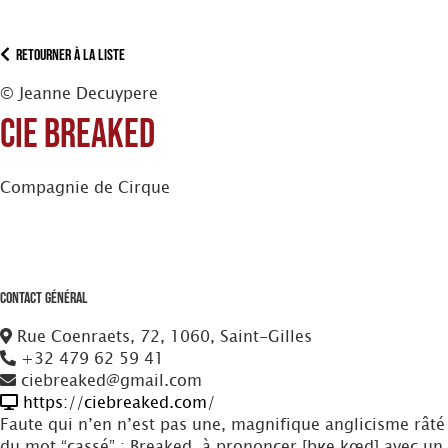
Retourner à la liste
© Jeanne Decuypere
Cie Breaked
Compagnie de Cirque
Contact Général
Rue Coenraets, 72, 1060, Saint-Gilles
+32 479 62 59 41
ciebreaked@gmail.com
https://ciebreaked.com/
Faute qui n’en n’est pas une, magnifique anglicisme râté
du mot “cassé” : Breaked, à prononcer [bʁe.kœd] avec un