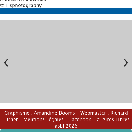
© Elsphotography
‹
›
© Philippe Stalins
Graphisme :
Amandine Dooms
- Webmaster :
Richard
© Alex Allison
Turner
-
Mentions Légales
-
Facebook
- © Aires Libres
asbl 2026