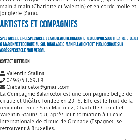
main à main (Charlotte et Valentin) et en corde molle et
jonglerie (Sara).
Artistes et Compagnies
Spectacle de Rue
Spectacle Déambulatoire
Humour & Jeu clownesque
Théâtre d’Objet
& Marionnette
Cirque au Sol
Jonglage & Manipulation
Tout Public
Cirque sur
Agrès
Spectacle non verbal
Contact Diffusion
Valentin Stalins
0498/51.69.19
Ciebalancetoi@gmail.com
La Compagnie Balancetoi est une compagnie belge de
cirque et théâtre fondée en 2016. Elle est le fruit de la
rencontre entre Sara Martínez, Charlotte Cornet et
Valentin Stalins qui, après leur formation à l’Ecole
internationale de cirque de Grenade (Espagne), se
retrouvent à Bruxelles.