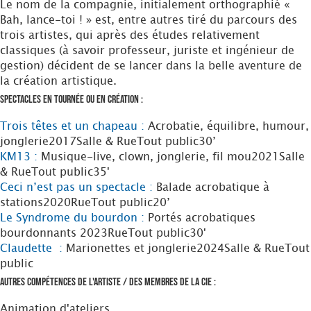
Le nom de la compagnie, initialement orthographié «
Bah, lance-toi ! » est, entre autres tiré du parcours des
trois artistes, qui après des études relativement
classiques (à savoir professeur, juriste et ingénieur de
gestion) décident de se lancer dans la belle aventure de
la création artistique.
Spectacles en tournée ou en création :
Trois têtes et un chapeau :
Acrobatie, équilibre, humour,
jonglerie
2017
Salle & Rue
Tout public
30’
KM13 :
Musique-live, clown, jonglerie, fil mou
2021
Salle
& Rue
Tout public
35'
Ceci n’est pas un spectacle :
Balade acrobatique à
stations
2020
Rue
Tout public
20’
Le Syndrome du bourdon :
Portés acrobatiques
bourdonnants
2023
Rue
Tout public
30'
Claudette :
Marionettes et jonglerie
2024
Salle & Rue
Tout
public
Autres compétences de l'artiste / des membres de la Cie :
Animation d'ateliers