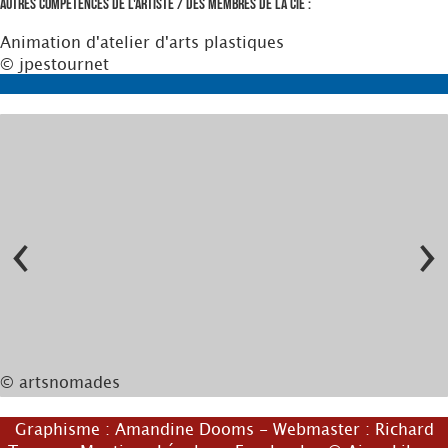
Autres compétences de l'artiste / des membres de la Cie :
Animation d'atelier d'arts plastiques
© jpestournet
‹
›
© artsnomades
Graphisme :
Amandine Dooms
- Webmaster :
Richard