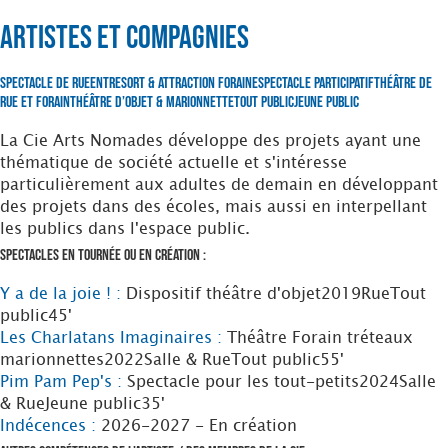
Artistes et Compagnies
Spectacle de Rue
Entresort & Attraction foraine
Spectacle Participatif
Théâtre de
Rue et Forain
Théâtre d’Objet & Marionnette
Tout Public
Jeune Public
La Cie Arts Nomades développe des projets ayant une
thématique de société actuelle et s'intéresse
particulièrement aux adultes de demain en développant
des projets dans des écoles, mais aussi en interpellant
les publics dans l'espace public.
Spectacles en tournée ou en création :
Y a de la joie ! :
Dispositif théâtre d'objet
2019
Rue
Tout
public
45'
Les Charlatans Imaginaires :
Théâtre Forain tréteaux
marionnettes
2022
Salle & Rue
Tout public
55'
Pim Pam Pep's :
Spectacle pour les tout-petits
2024
Salle
& Rue
Jeune public
35'
Indécences :
2026-2027 - En création