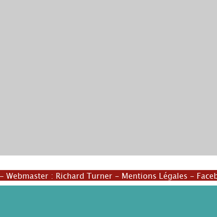
© Leleu
- Webmaster :
Richard Turner
-
Mentions Légales
-
Face