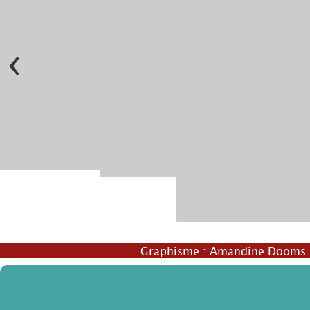
‹
© LeLeu Festival
ophophop
© BeaussartChristophe
Graphisme :
Amandine Dooms