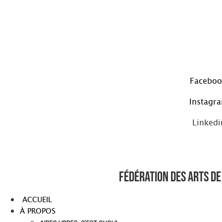
Aller
au
contenu
Faceboo
Instagr
Linkedi
Fédération des arts de 
ACCUEIL
À PROPOS