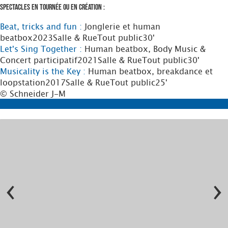
Spectacles en tournée ou en création :
Beat, tricks and fun :
Jonglerie et human
beatbox
2023
Salle & Rue
Tout public
30'
Let's Sing Together :
Human beatbox, Body Music &
Concert participatif
2021
Salle & Rue
Tout public
30'
Musicality is the Key :
Human beatbox, breakdance et
loopstation
2017
Salle & Rue
Tout public
25'
© Schneider J-M
‹
›