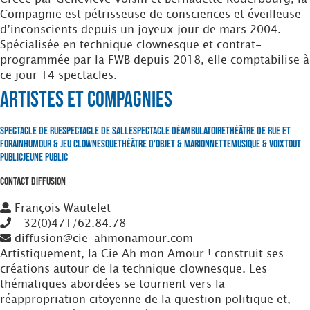
Compagnie est pétrisseuse de consciences et éveilleuse
d’inconscients depuis un joyeux jour de mars 2004.
Spécialisée en technique clownesque et contrat-
programmée par la FWB depuis 2018, elle comptabilise à
ce jour 14 spectacles.
Artistes et Compagnies
Spectacle de Rue
Spectacle de Salle
Spectacle Déambulatoire
Théâtre de Rue et
Forain
Humour & Jeu clownesque
Théâtre d’Objet & Marionnette
Musique & Voix
Tout
Public
Jeune Public
Contact Diffusion
François Wautelet
+32(0)471/62.84.78
diffusion@cie-ahmonamour.com
Artistiquement, la Cie Ah mon Amour ! construit ses
créations autour de la technique clownesque. Les
thématiques abordées se tournent vers la
réappropriation citoyenne de la question politique et,