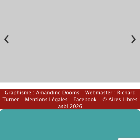
‹
›
© Cie Ah mon Amour !
© Cie Ah mon Amour !
Graphisme :
Amandine Dooms
- Webmaster :
Richard
Turner
-
Mentions Légales
-
Facebook
- © Aires Libres
asbl 2026