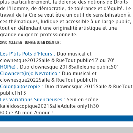
plus particulièrement, la défense des notions de Droits
de l’Homme, de démocratie, de tolérance et d’équité. Le
travail de la Cie se veut être un outil de sensibilisation à
ces thématiques, ludique et accessible à un large public,
tout en défendant une originalité artistique et une
grande exigence professionnelle.
Spectacles en tournée ou en création :
Les P’tits Pots d’Fleurs :
Duo musical et
clownesque
2012
Salle & Rue
Tout public
45' ou 70'
HOP(e) :
Duo clownesque
2018
Salle
Jeune public
50'
Clowncert(in)o Nevrotico :
Duo musical et
clownesque
2022
Salle & Rue
Tout public
1h
Colon(ial)oscopie :
Duo clownesque
2015
Salle & Rue
Tout
public
1h15
Les Variations Silencieuses :
Seul en scène
kaléidoscopique
2021
Salle
Adulte only
1h30
© Cie Ah mon Amour !