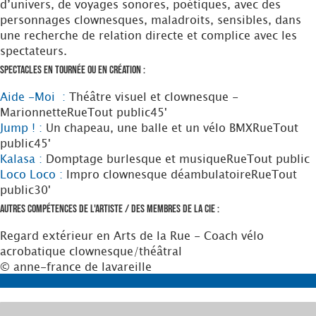
d’univers, de voyages sonores, poétiques, avec des
personnages clownesques, maladroits, sensibles, dans
une recherche de relation directe et complice avec les
spectateurs.
Spectacles en tournée ou en création :
Aide -Moi :
Théâtre visuel et clownesque -
Marionnette
Rue
Tout public
45'
Jump ! :
Un chapeau, une balle et un vélo BMX
Rue
Tout
public
45'
Kalasa :
Domptage burlesque et musique
Rue
Tout public
Loco Loco :
Impro clownesque déambulatoire
Rue
Tout
public
30'
Autres compétences de l'artiste / des membres de la Cie :
Regard extérieur en Arts de la Rue - Coach vélo
acrobatique clownesque/théâtral
© anne-france de lavareille