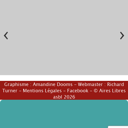
‹
›
Graphisme :
Amandine Dooms
- Webmaster :
Richard
Turner
-
Mentions Légales
-
Facebook
- © Aires Libres
asbl 2026
© anne-france de lavareille