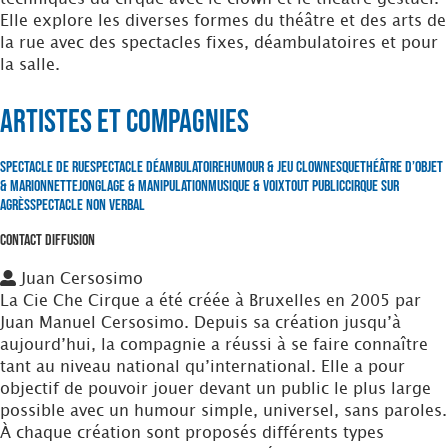
Elle explore les diverses formes du théâtre et des arts de
la rue avec des spectacles fixes, déambulatoires et pour
la salle.
Artistes et Compagnies
Spectacle de Rue
Spectacle Déambulatoire
Humour & Jeu clownesque
Théâtre d’Objet
& Marionnette
Jonglage & Manipulation
Musique & Voix
Tout Public
Cirque sur
Agrès
Spectacle non verbal
Contact Diffusion
Juan Cersosimo
La Cie Che Cirque a été créée à Bruxelles en 2005 par
Juan Manuel Cersosimo. Depuis sa création jusqu’à
aujourd’hui, la compagnie a réussi à se faire connaître
tant au niveau national qu’international. Elle a pour
objectif de pouvoir jouer devant un public le plus large
possible avec un humour simple, universel, sans paroles.
À chaque création sont proposés différents types