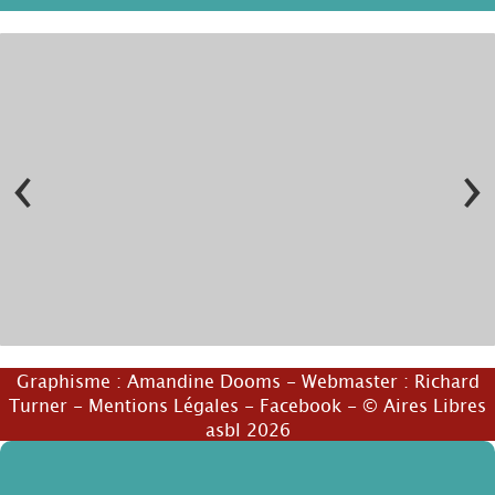
‹
›
© Hélène Rase
© Hélène Rase
Graphisme :
Amandine Dooms
- Webmaster :
Richard
Turner
-
Mentions Légales
-
Facebook
- © Aires Libres
asbl 2026