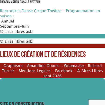
Programmation dans le secteur :
Rencontres Danse Cirque Théâtre - Programmation en
saison :
Annuel
Septembre-Juin
© aires libres asbl
© aires libres asbl
Lieux de création et de résidences
Graphisme :
Amandine Dooms
- Webmaster :
Richard
Turner
-
Mentions Légales
-
Facebook
- © Aires Libres
asbl 2026
SITE EN CONSTRUCTION