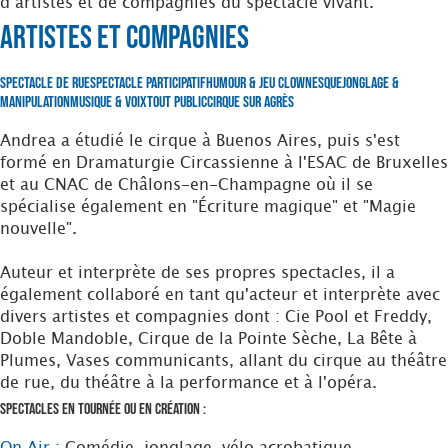
d’artistes et de compagnies du spectacle vivant.
Artistes et Compagnies
Spectacle de Rue
Spectacle Participatif
Humour & Jeu clownesque
Jonglage &
Manipulation
Musique & Voix
Tout Public
Cirque sur Agrès
Andrea a étudié le cirque à Buenos Aires, puis s'est
formé en Dramaturgie Circassienne à l'ESAC de Bruxelles
et au CNAC de Châlons-en-Champagne où il se
spécialise également en "Écriture magique" et "Magie
nouvelle".
Auteur et interprète de ses propres spectacles, il a
également collaboré en tant qu'acteur et interprète avec
divers artistes et compagnies dont : Cie Pool et Freddy,
Doble Mandoble, Cirque de la Pointe Sèche, La Bête à
Plumes, Vases communicants, allant du cirque au théâtre
de rue, du théâtre à la performance et à l'opéra.
Spectacles en tournée ou en création :
On Air :
Comédie, jonglage, vélo acrobatique,