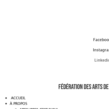
Aller
au
contenu
Faceboo
Instagr
Linkedi
Fédération des arts de 
ACCUEIL
À PROPOS