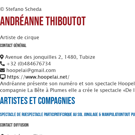
© Stefano Scheda
Andréanne Thiboutot
Artiste de cirque
Contact Général
Avenue des jonquilles 2, 1480, Tubize
+32 (0)484676734
hoopelai@gmail.com
https://www.hoopelai.net/
Andréanne présente son numéro et son spectacle Hoopelaï 
compagnie La Bête à Plumes elle a crée le spectacle «De l'
Artistes et Compagnies
Spectacle de Rue
Spectacle Participatif
Cirque au Sol
Jonglage & Manipulation
Tout Pu
Contact Diffusion