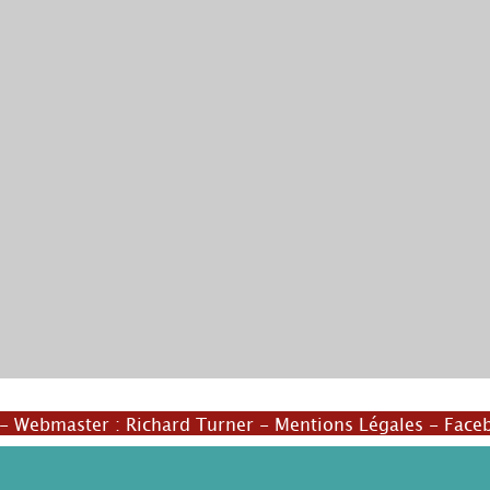
o
- Webmaster :
Richard Turner
-
Mentions Légales
-
Face