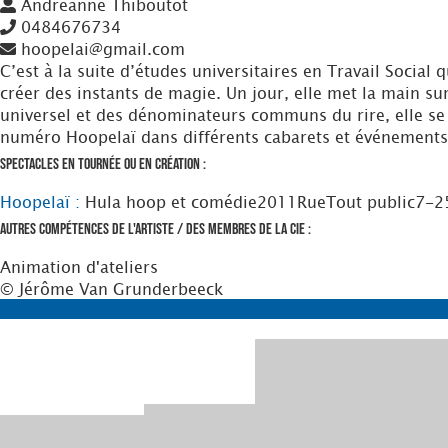
Andréanne Thiboutot
0484676734
hoopelai@gmail.com
C’est à la suite d’études universitaires en Travail Socia
créer des instants de magie. Un jour, elle met la main su
universel et des dénominateurs communs du rire, elle se f
numéro Hoopelaï dans différents cabarets et événements ai
Spectacles en tournée ou en création :
Hoopelaï :
Hula hoop et comédie
2011
Rue
Tout public
7-2
Autres compétences de l'artiste / des membres de la Cie :
Animation d'ateliers
© Jérôme Van Grunderbeeck