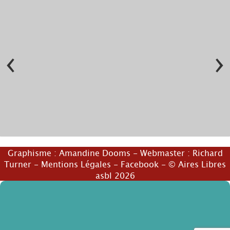
‹
›
© Bartolomeo Rossi
© E.Bouillaguet - lareinedescom
Graphisme :
Amandine Dooms
- Webmaster :
Richard
Turner
-
Mentions Légales
-
Facebook
- © Aires Libres
asbl 2026