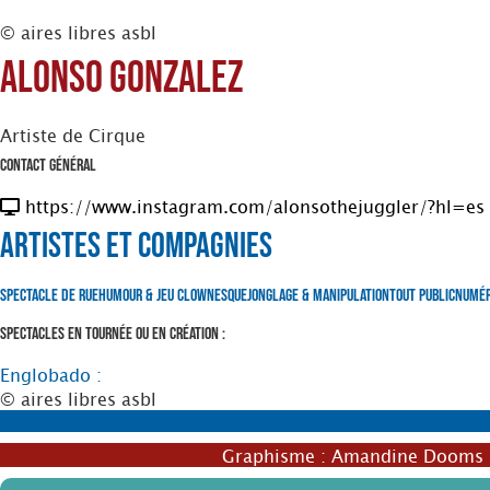
© aires libres asbl
Alonso Gonzalez
Artiste de Cirque
Contact Général
https://www.instagram.com/alonsothejuggler/?hl=es
Artistes et Compagnies
Spectacle de Rue
Humour & Jeu clownesque
Jonglage & Manipulation
Tout Public
Numé
Spectacles en tournée ou en création :
Englobado :
© aires libres asbl
Graphisme :
Amandine Dooms