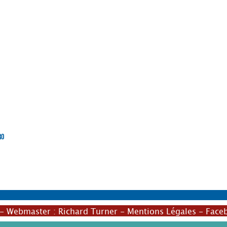
ro
- Webmaster :
Richard Turner
-
Mentions Légales
-
Face