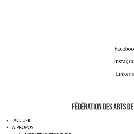
Aller
au
contenu
Faceboo
Instagr
Linkedi
Fédération des arts de 
ACCUEIL
À PROPOS