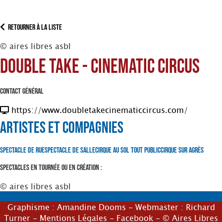
Retourner à la liste
© aires libres asbl
Double Take - Cinematic Circus
Contact Général
https://www.doubletakecinematiccircus.com/
Artistes et Compagnies
Spectacle de Rue
Spectacle de Salle
Cirque au Sol
Tout Public
Cirque sur Agrès
Spectacles en tournée ou en création :
© aires libres asbl
Graphisme :
Amandine Dooms
- Webmaster :
Richard
Turner
-
Mentions Légales
-
Facebook
- © Aires Libres