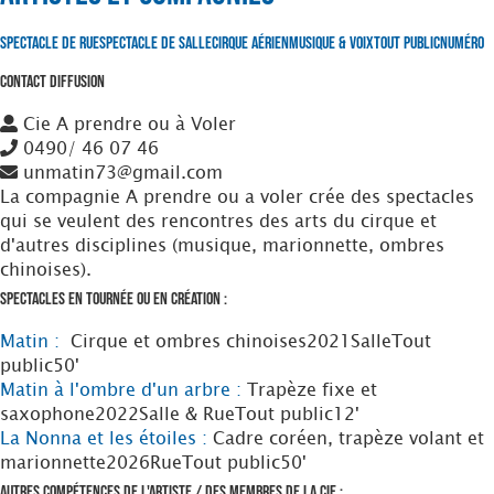
Spectacle de Rue
Spectacle de Salle
Cirque Aérien
Musique & Voix
Tout Public
Numéro
Contact Diffusion
Cie A prendre ou à Voler
0490/ 46 07 46
unmatin73@gmail.com
La compagnie A prendre ou a voler crée des spectacles
qui se veulent des rencontres des arts du cirque et
d'autres disciplines (musique, marionnette, ombres
chinoises).
Spectacles en tournée ou en création :
Matin :
Cirque et ombres chinoises
2021
Salle
Tout
public
50'
Matin à l'ombre d'un arbre :
Trapèze fixe et
saxophone
2022
Salle & Rue
Tout public
12'
La Nonna et les étoiles :
Cadre coréen, trapèze volant et
marionnette
2026
Rue
Tout public
50'
Autres compétences de l'artiste / des membres de la Cie :