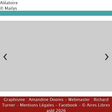
Aléatoire
© Mailys
‹
›
© Alexander Leumann
© MCFA
Graphisme :
Amandine Dooms
- Webmaster :
Richard
Turner
-
Mentions Légales
-
Facebook
- © Aires Libres
asbl 2026