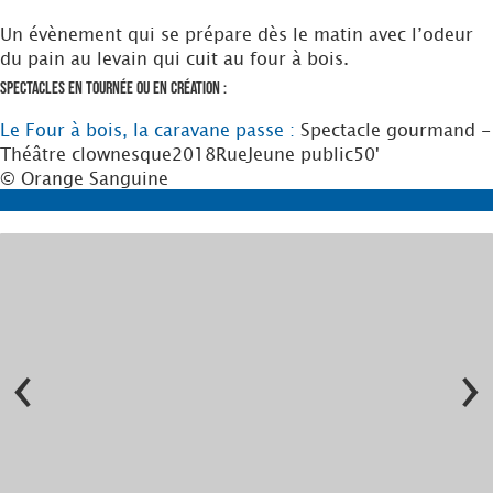
Un évènement qui se prépare dès le matin avec l’odeur
du pain au levain qui cuit au four à bois.
Spectacles en tournée ou en création :
Le Four à bois, la caravane passe :
Spectacle gourmand -
Théâtre clownesque
2018
Rue
Jeune public
50'
© Orange Sanguine
‹
›
cine