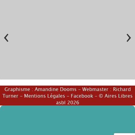
‹
›
© Cie Ah mon Amour !
© Cie Ah mon Amour !
Graphisme :
Amandine Dooms
- Webmaster :
Richard
Turner
-
Mentions Légales
-
Facebook
- © Aires Libres
asbl 2026