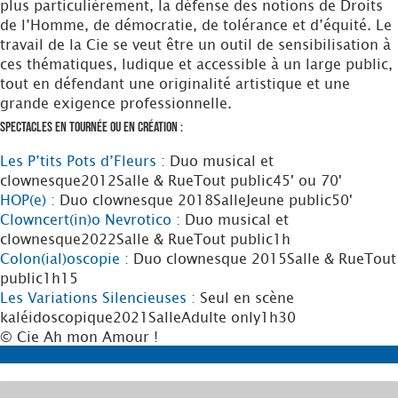
plus particulièrement, la défense des notions de Droits
de l’Homme, de démocratie, de tolérance et d’équité. Le
travail de la Cie se veut être un outil de sensibilisation à
ces thématiques, ludique et accessible à un large public,
tout en défendant une originalité artistique et une
grande exigence professionnelle.
Spectacles en tournée ou en création :
Les P’tits Pots d’Fleurs :
Duo musical et
clownesque
2012
Salle & Rue
Tout public
45' ou 70'
HOP(e) :
Duo clownesque
2018
Salle
Jeune public
50'
Clowncert(in)o Nevrotico :
Duo musical et
clownesque
2022
Salle & Rue
Tout public
1h
Colon(ial)oscopie :
Duo clownesque
2015
Salle & Rue
Tout
public
1h15
Les Variations Silencieuses :
Seul en scène
kaléidoscopique
2021
Salle
Adulte only
1h30
© Cie Ah mon Amour !