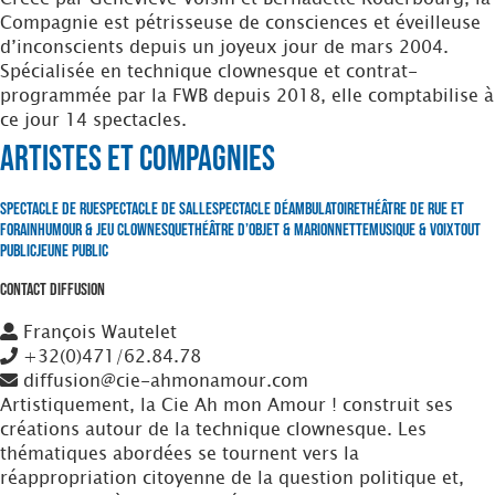
Compagnie est pétrisseuse de consciences et éveilleuse
d’inconscients depuis un joyeux jour de mars 2004.
Spécialisée en technique clownesque et contrat-
programmée par la FWB depuis 2018, elle comptabilise à
ce jour 14 spectacles.
Artistes et Compagnies
Spectacle de Rue
Spectacle de Salle
Spectacle Déambulatoire
Théâtre de Rue et
Forain
Humour & Jeu clownesque
Théâtre d’Objet & Marionnette
Musique & Voix
Tout
Public
Jeune Public
Contact Diffusion
François Wautelet
+32(0)471/62.84.78
diffusion@cie-ahmonamour.com
Artistiquement, la Cie Ah mon Amour ! construit ses
créations autour de la technique clownesque. Les
thématiques abordées se tournent vers la
réappropriation citoyenne de la question politique et,