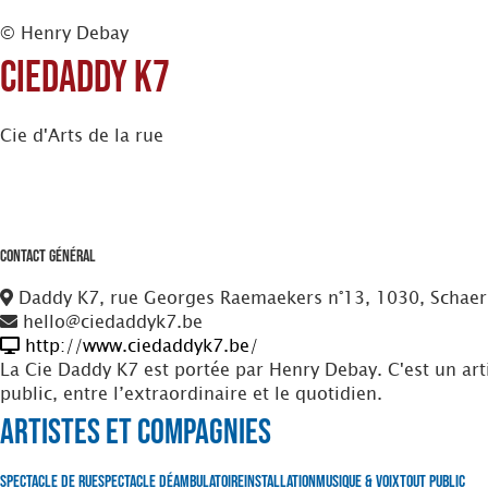
© Henry Debay
CieDaddy K7
Cie d'Arts de la rue
Contact Général
Daddy K7, rue Georges Raemaekers n°13, 1030, Schae
hello@ciedaddyk7.be
http://www.ciedaddyk7.be/
La Cie Daddy K7 est portée par Henry Debay. C'est un artist
public, entre l’extraordinaire et le quotidien.
Artistes et Compagnies
Spectacle de Rue
Spectacle Déambulatoire
Installation
Musique & Voix
Tout Public