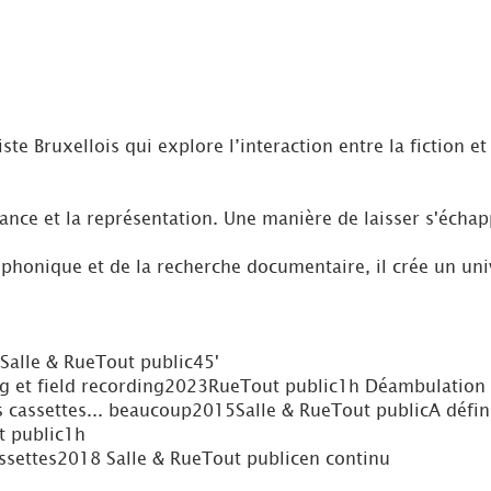
e Bruxellois qui explore l’interaction entre la fiction et 
nce et la représentation. Une manière de laisser s'échappe
phonique et de la recherche documentaire, il crée un unive
Salle & Rue
Tout public
45'
 et field recording
2023
Rue
Tout public
1h Déambulation 2
s cassettes... beaucoup
2015
Salle & Rue
Tout public
A défin
t public
1h
ssettes
2018
Salle & Rue
Tout public
en continu