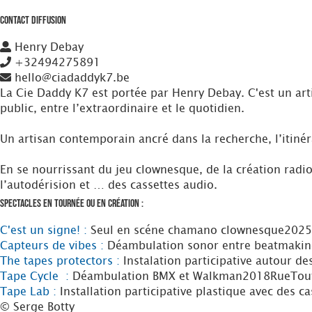
Contact Diffusion
Henry Debay
+32494275891
hello@ciadaddyk7.be
La Cie Daddy K7 est portée par Henry Debay. C'est un artist
public, entre l’extraordinaire et le quotidien.
Un artisan contemporain ancré dans la recherche, l’itinéra
En se nourrissant du jeu clownesque, de la création radio
l’autodérision et … des cassettes audio.
Spectacles en tournée ou en création :
C'est un signe! :
Seul en scéne chamano clownesque
2025
Capteurs de vibes :
Déambulation sonor entre beatmaking
The tapes protectors :
Instalation participative autour de
Tape Cycle :
Déambulation BMX et Walkman
2018
Rue
Tou
Tape Lab :
Installation participative plastique avec des ca
© Serge Botty