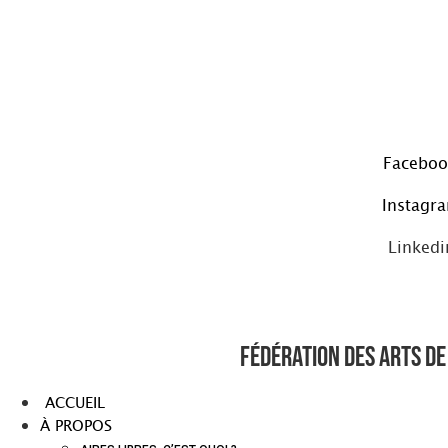
Aller
au
contenu
Faceboo
Instagr
Linkedi
Fédération des arts de 
ACCUEIL
À PROPOS