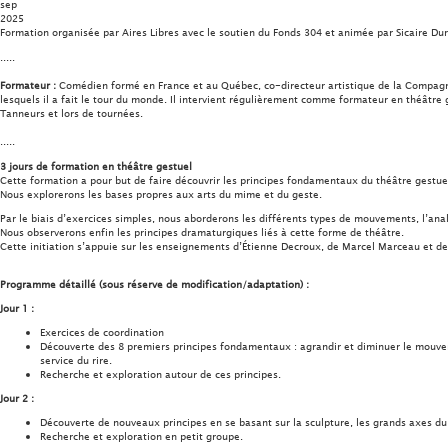
sep
2025
Formation organisée par Aires Libres avec le soutien du Fonds 304 et animée par Sicaire Du
.....
Formateur :
Comédien formé en France et au Québec, co-directeur artistique de la Compagnie 
lesquels il a fait le tour du monde. Il intervient régulièrement comme formateur en théâtre 
Tanneurs et lors de tournées.
.....
3 jours de formation en théâtre gestuel
Cette formation a pour but de faire découvrir les principes fondamentaux du théâtre gestue
Nous explorerons les bases propres aux arts du mime et du geste.
Par le biais d’exercices simples, nous aborderons les différents types de mouvements, l’analy
Nous observerons enfin les principes dramaturgiques liés à cette forme de théâtre.
Cette initiation s’appuie sur les enseignements d’Étienne Decroux, de Marcel Marceau et de
Programme détaillé (sous réserve de modification/adaptation) :
Jour 1 :
Exercices de coordination
Découverte des 8 premiers principes fondamentaux : agrandir et diminuer le mouvemen
service du rire.
Recherche et exploration autour de ces principes.
Jour 2 :
Découverte de nouveaux principes en se basant sur la sculpture, les grands axes du 
Recherche et exploration en petit groupe.