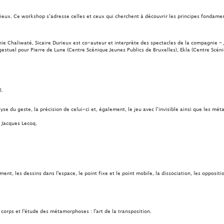
rieux. Ce workshop s’adresse celles et ceux qui cherchent à découvrir les principes fondame
Chaliwaté, Sicaire Durieux est co-auteur et interprète des spectacles de la compagnie - Jo
gestuel pour Pierre de Lune (Centre Scénique Jeunes Publics de Bruxelles), Ekla (Centre Scéni
l.
se du geste, la précision de celui-ci et, également, le jeu avec l’invisible ainsi que les mé
 Jacques Lecoq.
t, les dessins dans l'espace, le point fixe et le point mobile, la dissociation, les opposit
corps et l'étude des métamorphoses : l'art de la transposition.