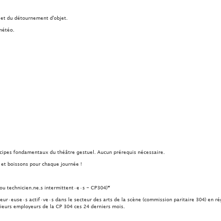
e et du détournement d'objet.
météo.
ncipes fondamentaux du théâtre gestuel. Aucun prérequis nécessaire.
s et boissons pour chaque journée !
 ou technicien.ne.s intermittent·e·s - CP304)
*
eur·euse·s actif·ve·s dans le secteur des arts de la scène (commission paritaire 304) en r
sieurs employeurs de la CP 304 ces 24 derniers mois.