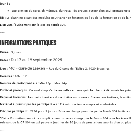
Jour 3 :
Exploration du corps chimérique, du travail de groupe autour d'un seul protagonist
NB :
Le planning exact des modules peut varier en fonction du lieu de la formation et de la 
Lien vers l'événement sur le site du Fonds 304.
…..
Informations pratiques
Durée :
3 jours
Dates :
Du 17 au 19 septembre 2025
Lieu :
MC – Gare de Laeken –
Rue du Champ de l'Eglise 2, 1020 Bruxelles
Horaires :
10h – 17h
Nombre de participant.e.s :
Min 12p - Max 14p.
Public et prérequis :
Ce workshop s’adresse celles et ceux qui cherchent à découvrir les pri
Repas et boissons :
Les participant.e.s doivent être autonomes. Prenez vos tartines, biscuit
Matériel à prévoir par les participant.e.s :
Prévoir une tenue souple et confortable.
Prix par participant :
225€ pour 3 jours - Prise en charge possible par le Fonds 304 (artistes
*
Cette Formation peut-être complètement prise en charge par le Fonds 304 pour les travaill
relevant de la CP 304 ou qui peuvent justifier de 30 jours de prestations auprès d’un ou plu
.....