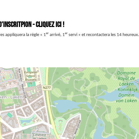
nscritpion - Cliquez ici !
er
er
es appliquera la règle « 1
arrivé, 1
servi » et recontactera les 14 heureux.e