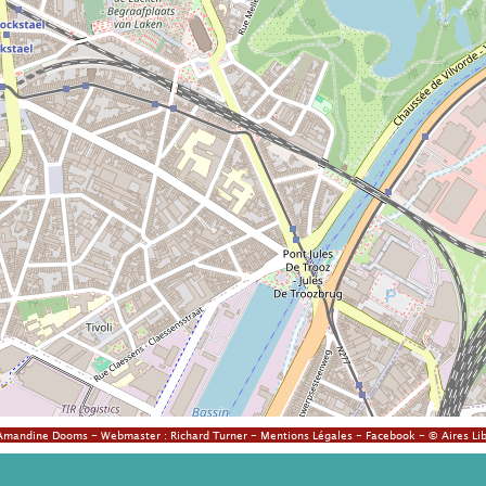
Amandine Dooms
- Webmaster :
Richard Turner
-
Mentions Légales
-
Facebook
- © Aires Lib