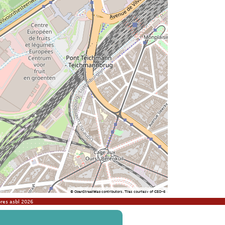
©
OpenStreetMap
contributors.
Tiles courtesy of
GEO-6
res asbl 2026