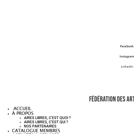
Aller
au
contenu
Facebook
Instagra
Linkedin
Fédération des art
ACCUEIL
À PROPOS
AIRES LIBRES, C’EST QUOI ?
AIRES LIBRES, C’EST QUI ?
NOS PARTENAIRES
CATALOGUE MEMBRES