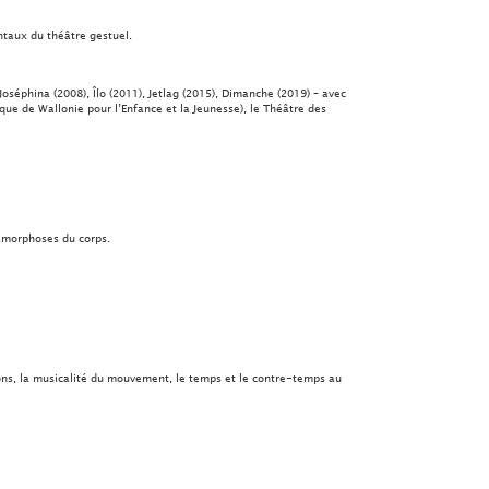
ntaux du théâtre gestuel.
séphina (2008), Îlo (2011), Jetlag (2015), Dimanche (2019) – avec
que de Wallonie pour l’Enfance et la Jeunesse), le Théâtre des
tamorphoses du corps.
ions, la musicalité du mouvement, le temps et le contre-temps au