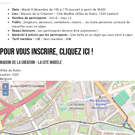
............
Date :
Mardi 8 décembre de 10h à 17h (accueil à partir de 9h30)
Lieu :
Maison de la Création - Cité Modèle (Allée du Rubis, 1020 Laeken)
Nombre de participants
: min 6 – max 12
Public :
Jongleurs, danseurs, comédiens, clowns… ou toute personne curieuse de
travailler avec un objet.
Repas/boissons :
Les participants doivent être autonomes !
Matériel à prévoir par les participants :
Une balle et un objet qui vous tient à cœur
Tarif membre :
10€ / Non-membre : 40€
Pour vous inscrire, cliquez ici !
Maison de la Création - La Cité Modèle
Allée du Rubis
Laeken 1020
Belgium
+
Zoom=[SHIFT]+molette
−