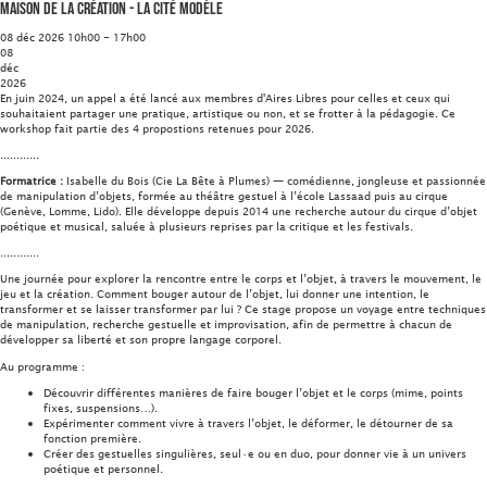
Maison de la Création - La Cité Modèle
08 déc 2026 10h00 - 17h00
08
déc
2026
En juin 2024, un appel a été lancé aux membres d'Aires Libres pour celles et ceux qui
souhaitaient partager une pratique, artistique ou non, et se frotter à la pédagogie. Ce
workshop fait partie des 4 propostions retenues pour 2026.
............
Formatrice :
Isabelle du Bois (Cie La Bête à Plumes) — comédienne, jongleuse et passionnée
de manipulation d’objets, formée au théâtre gestuel à l’école Lassaad puis au cirque
(Genève, Lomme, Lido). Elle développe depuis 2014 une recherche autour du cirque d’objet
poétique et musical, saluée à plusieurs reprises par la critique et les festivals.
............
Une journée pour explorer la rencontre entre le corps et l’objet, à travers le mouvement, le
jeu et la création. Comment bouger autour de l’objet, lui donner une intention, le
transformer et se laisser transformer par lui ? Ce stage propose un voyage entre techniques
de manipulation, recherche gestuelle et improvisation, afin de permettre à chacun de
développer sa liberté et son propre langage corporel.
Au programme :
Découvrir différentes manières de faire bouger l’objet et le corps (mime, points
fixes, suspensions…).
Expérimenter comment vivre à travers l’objet, le déformer, le détourner de sa
fonction première.
Créer des gestuelles singulières, seul·e ou en duo, pour donner vie à un univers
poétique et personnel.