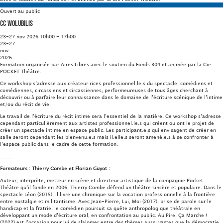
Ouvert au public
CC Wolubilis
23-27 nov 2026 10h00 - 17h00
23-27
nov
2026
Formation organisée par Aires Libres avec le soutien du Fonds 304 et animée par la Cie
POCKET Théâtre.
Ce workshop s’adresse aux créateur.rices professionnel.le.s du spectacle, comédiens et
comédiennes, circassiens et circassiennes, performeureuses de tous âges cherchant à
découvrir ou à parfaire leur connaissance dans le domaine de l’écriture scénique de l’intime
et/ou du récit de vie.
Le travail de l’écriture du récit intime sera l’essentiel de la matière. Ce workshop s’adresse
cependant particulièrement aux artistes professionnel.le.s qui créent ou ont le projet de
créer un spectacle intime en espace public. Les participant.e.s qui envisagent de créer en
salle seront cependant les bienvenu.e.s mais il.elle.s seront amené.e.s à se confronter à
l’espace public dans le cadre de cette formation.
.........
Formateurs : Thierry Combe et Florian Guyot :
Auteur, interprète, metteur en scène et directeur artistique de la compagnie Pocket
Théâtre qu’il fonde en 2006, Thierry Combe défend un théâtre sincère et populaire. Dans le
spectacle Léon (2015), il livre une chronique sur la vocation professionnelle à la frontière
entre nostalgie et militantisme. Avec Jean-Pierre, Lui, Moi (2017), prise de parole sur le
handicap et la fratrie, le comédien poursuit sa quête anthropologique théâtrale en
développant un mode d’écriture oral, en confrontation au public. Au Pire, Ça Marche !
(2022) est l’occasion pour lui de slalomer entre des thèmes aussi vastes que la démocratie,