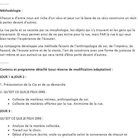
.........
Méthodologie :
Chacun.e d’entre nous est riche d’un vécu et peut sur la base de ce vécu construire un récit
à porter devant d’autres.
La rue parle et se raconte par sa morphologie, les objets qui s’y trouvent et les gens qui la
traversent. Et nous permet ainsi de ne pas écrire pour la rue, mais PAR la rue à qui veut
bien tenter l’expérience de l’écouter.
La compagnie développe une méthode faisant de l’anthropologie de soi, de l’imprévu, du
hasard, de l’écoute active et de la sieste, l’art de construire avec une forme de justesse (à
soi-même et aux autres) ce qui sera tenté d'être porté devant d’autres.
.........
Contenu et programme détaillé (sous réserve de modification/adaptation) :
JOUR 1 & JOUR 2 :
1. Présentation de la Cie et de sa démarche
2. QU’EST CE QUE JE PEUX DIRE :
Collecte de matières intimes, anthropologie de soi.
Collecte de matières offertes par la rue. Animisme de la rue.
JOUR 3 :
QU’EST CE QUE JE PEUX DIRE :
Analyse de la matière collectée.
Travail sur le choix.
Début d’écriture (écrite, orale ou gestuelle selon la convenance de chacun et