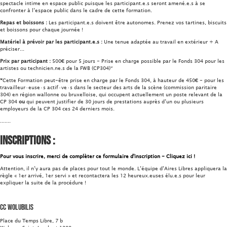
spectacle intime en espace public puisque les participant.e.s seront amené.e.s à se
confronter à l’espace public dans le cadre de cette formation.
Repas et boissons :
Les participant.e.s doivent être autonomes. Prenez vos tartines, biscuits
et boissons pour chaque journée !
Matériel à prévoir par les participant.e.s :
Une tenue adaptée au travail en extérieur + A
préciser...
Prix par participant :
500€ pour 5 jours - Prise en charge possible par le Fonds 304 pour les
artistes ou technicien.ne.s de la FWB (CP304)*
*
Cette Formation peut-être prise en charge par le Fonds 304, à hauteur de 450€ - pour les
travailleur·euse·s actif·ve·s dans le secteur des arts de la scène (commission paritaire
304) en région wallonne ou bruxelloise, qui occupent actuellement un poste relevant de la
CP 304
ou
qui peuvent justifier de 30 jours de prestations auprès d’un ou plusieurs
employeurs de la CP 304 ces 24 derniers mois.
.......
Inscriptions :
Pour vous inscrire, merci de complèter ce formulaire d'inscription - Cliquez ici !
Attention, il n’y aura pas de places pour tout le monde. L’équipe d’Aires Libres appliquera la
règle « 1er arrivé, 1er servi » et recontactera les 12 heureux.euses élu.e.s pour leur
expliquer la suite de la procédure !
CC Wolubilis
Place du Temps Libre, 7 b