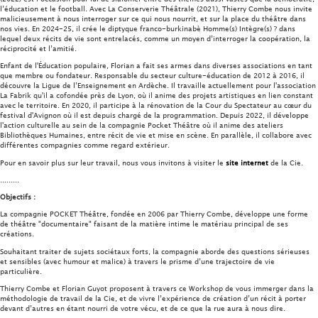
l’éducation et le football. Avec La Conserverie Théâtrale (2021), Thierry Combe nous invite
malicieusement à nous interroger sur ce qui nous nourrit, et sur la place du théâtre dans
nos vies. En 2024-25, il crée le diptyque franco-burkinabè Homme(s) Intègre(s) ? dans
lequel deux récits de vie sont entrelacés, comme un moyen d’interroger la coopération, la
réciprocité et l’amitié.
Enfant de l'Éducation populaire, Florian a fait ses armes dans diverses associations en tant
que membre ou fondateur. Responsable du secteur culture-éducation de 2012 à 2016, il
découvre la Ligue de l’Enseignement en Ardèche. Il travaille actuellement pour l'association
La Fabrik qu'il a cofondée près de Lyon, où il anime des projets artistiques en lien constant
avec le territoire. En 2020, il participe à la rénovation de la Cour du Spectateur au cœur du
festival d'Avignon où il est depuis chargé de la programmation. Depuis 2022, il développe
l'action culturelle au sein de la compagnie Pocket Théâtre où il anime des ateliers
Bibliothèques Humaines, entre récit de vie et mise en scène. En parallèle, il collabore avec
différentes compagnies comme regard extérieur.
Pour en savoir plus sur leur travail, nous vous invitons à visiter le
site internet
de la Cie.
.........
Objectifs :
La compagnie POCKET Théâtre, fondée en 2006 par Thierry Combe, développe une forme
de théâtre "documentaire" faisant de la matière intime le matériau principal de ses
créations.
Souhaitant traiter de sujets sociétaux forts, la compagnie aborde des questions sérieuses
et sensibles (avec humour et malice) à travers le prisme d’une trajectoire de vie
particulière.
Thierry Combe et Florian Guyot proposent à travers ce Workshop de vous immerger dans la
méthodologie de travail de la Cie, et de vivre l’expérience de création d’un récit à porter
devant d’autres en étant nourri de votre vécu, et de ce que la rue aura à nous dire.