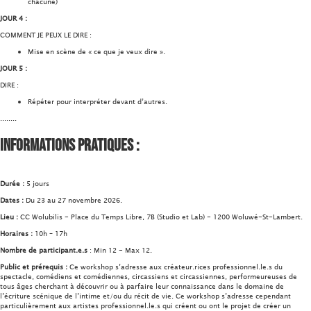
chacune)
JOUR 4 :
COMMENT JE PEUX LE DIRE :
Mise en scène de « ce que je veux dire ».
JOUR 5 :
DIRE :
Répéter pour interpréter devant d’autres.
........
Informations pratiques :
Durée :
5 jours
Dates :
Du 23 au 27 novembre 2026.
Lieu :
CC Wolubilis - Place du Temps Libre, 7B (Studio et Lab) - 1200 Woluwé-St-Lambert.
Horaires :
10h – 17h
Nombre de participant.e.s
: Min 12 - Max 12.
Public et prérequis :
Ce workshop s’adresse aux créateur.rices professionnel.le.s du
spectacle, comédiens et comédiennes, circassiens et circassiennes, performeureuses de
tous âges cherchant à découvrir ou à parfaire leur connaissance dans le domaine de
l’écriture scénique de l’intime et/ou du récit de vie. Ce workshop s’adresse cependant
particulièrement aux artistes professionnel.le.s qui créent ou ont le projet de créer un