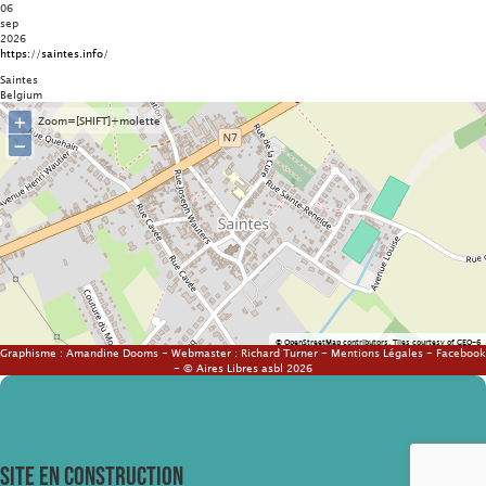
06
sep
2026
https://saintes.info/
Saintes
Belgium
+
Zoom=[SHIFT]+molette
−
©
OpenStreetMap
contributors.
Tiles courtesy of
GEO-6
Graphisme :
Amandine Dooms
- Webmaster :
Richard Turner
-
Mentions Légales
-
Facebook
- © Aires Libres asbl 2026
SITE EN CONSTRUCTION