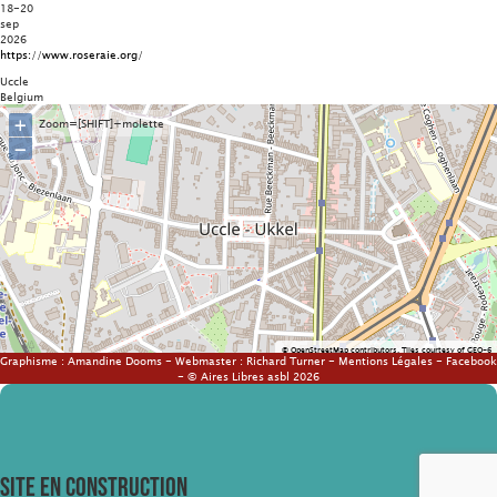
18-20
sep
2026
https://www.roseraie.org/
Uccle
Belgium
+
Zoom=[SHIFT]+molette
−
©
OpenStreetMap
contributors.
Tiles courtesy of
GEO-6
Graphisme :
Amandine Dooms
- Webmaster :
Richard Turner
-
Mentions Légales
-
Facebook
- © Aires Libres asbl 2026
SITE EN CONSTRUCTION