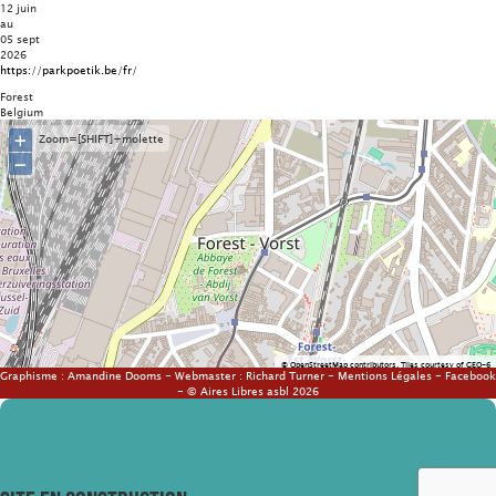
12 juin
au
05 sept
2026
https://parkpoetik.be/fr/
Forest
Belgium
+
Zoom=[SHIFT]+molette
−
©
OpenStreetMap
contributors.
Tiles courtesy of
GEO-6
Graphisme :
Amandine Dooms
- Webmaster :
Richard Turner
-
Mentions Légales
-
Facebook
- © Aires Libres asbl 2026