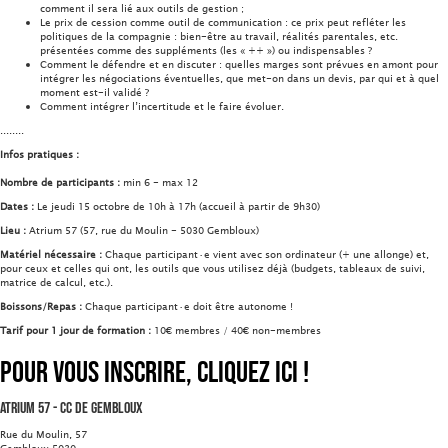
comment il sera lié aux outils de gestion ;
Le prix de cession comme outil de communication : ce prix peut refléter les
politiques de la compagnie : bien-être au travail, réalités parentales, etc.
présentées comme des suppléments (les « ++ ») ou indispensables ?
Comment le défendre et en discuter : quelles marges sont prévues en amont pour
intégrer les négociations éventuelles, que met-on dans un devis, par qui et à quel
moment est-il validé ?
Comment intégrer l’incertitude et le faire évoluer.
........
Infos pratiques :
Nombre de participants :
min 6 - max 12
Dates :
Le jeudi 15 octobre de 10h à 17h (accueil à partir de 9h30)
Lieu :
Atrium 57 (57, rue du Moulin - 5030 Gembloux)
Matériel nécessaire :
Chaque participant·e vient avec son ordinateur (+ une allonge) et,
pour ceux et celles qui ont, les outils que vous utilisez déjà (budgets, tableaux de suivi,
matrice de calcul, etc.).
Boissons/Repas :
Chaque participant·e doit être autonome !
Tarif pour 1 jour de formation :
10€ membres / 40€ non-membres
Pour vous inscrire, cliquez ici !
Atrium 57 - CC de Gembloux
Rue du Moulin, 57