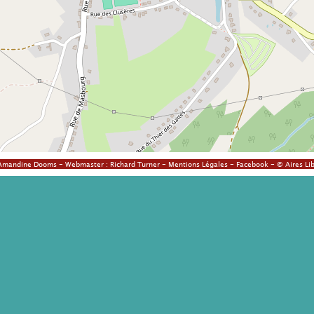
Amandine Dooms
- Webmaster :
Richard Turner
-
Mentions Légales
-
Facebook
- © Aires Lib