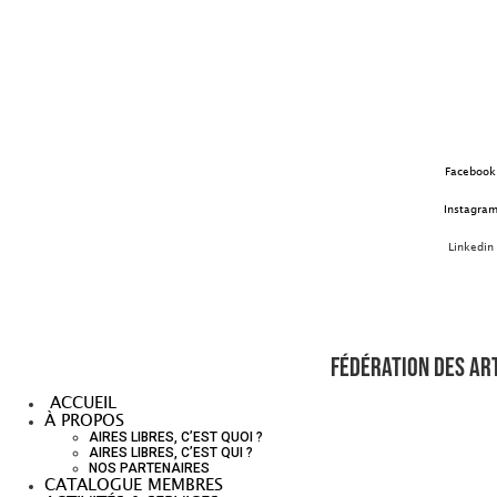
Aller
au
contenu
Facebook
Instagra
Linkedin
Fédération des art
ACCUEIL
À PROPOS
AIRES LIBRES, C’EST QUOI ?
AIRES LIBRES, C’EST QUI ?
NOS PARTENAIRES
CATALOGUE MEMBRES