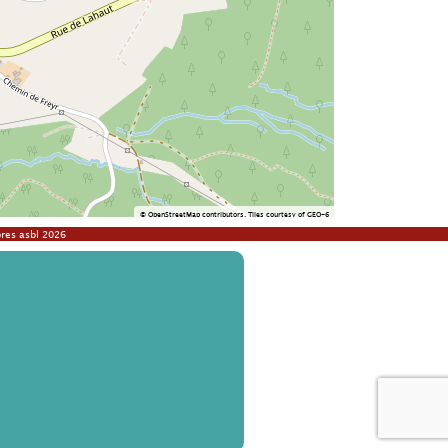
©
OpenStreetMap
contributors.
Tiles courtesy of
GEO-6
res asbl 2026