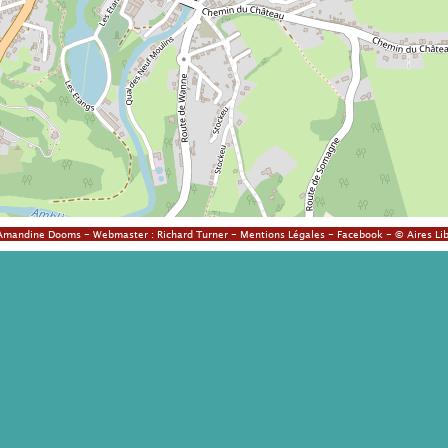
Amandine Dooms
- Webmaster :
Richard Turner
-
Mentions Légales
-
Facebook
- © Aires Lib