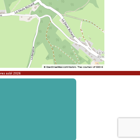
©
OpenStreetMap
contributors.
Tiles courtesy of
GEO-6
res asbl 2026