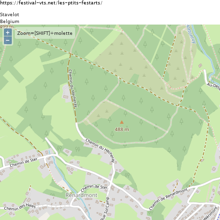
https://festival-vts.net/les-ptits-festarts/
Stavelot
Belgium
+
Zoom=[SHIFT]+molette
−