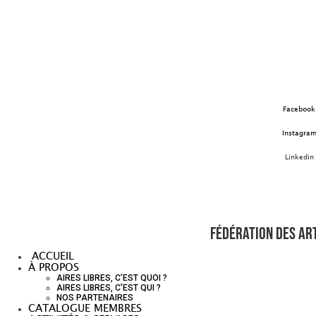
Aller
au
contenu
Facebook
Instagra
Linkedin
Fédération des art
ACCUEIL
À PROPOS
AIRES LIBRES, C’EST QUOI ?
AIRES LIBRES, C’EST QUI ?
NOS PARTENAIRES
CATALOGUE MEMBRES