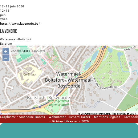
12-13 juin 2026
12-13
juin
2026
https://www.lavenerie.be/
La Venerie
Watermael-Boitsfort
Belgium
+
Zoom=[SHIFT]+molette
−
©
OpenStreetMap
contributors.
Tiles courtesy of
GEO-6
Graphisme :
Amandine Dooms
- Webmaster :
Richard Turner
-
Mentions Légales
-
Facebook
- © Aires Libres asbl 2026