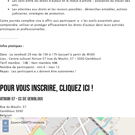
Les liens entre les droits d’auteur et le statut d’artiste / allocation du travail des
arts.
Les atteintes aux droits et les recours possibles : démarches amiables, actions
judiciaires, stratégies de protection.
Cette journée complète vise à offrir aux participant·e·s les outils essentiels pour
comprendre, utiliser et protéger efficacement les droits d’auteur dans leurs activités
artistiques et professionnelles.
………………
Infos pratiques :
Date : Le vendredi 29 mai de 10h à 17h (accueil à partir de 9h30)
Lieu : Centre culturel Atrium 57 (rue du Moulin, 57 - 5030 Gembloux)
Tarif membre : 10€ / Non-membre 40€.
Nombre de participants : min 6 – max 12.
Repas : Les participant.e.s doivent être autonomes !
Pour vous inscrire, cliquez ici !
Atrium 57 - CC de Gembloux
Rue du Moulin, 57
Gembloux 5030
Belgium
+
Zoom=[SHIFT]+molette
−